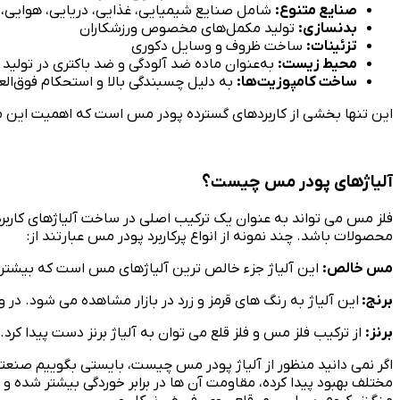
صنایع متنوع:
شامل صنایع شیمیایی، غذایی، دریایی، هوایی، ر
بدنسازی:
تولید مکمل‌های مخصوص ورزشکاران
تزئینات:
ساخت ظروف و وسایل دکوری
محیط زیست:
به‌عنوان ماده ضد آلودگی و ضد باکتری در تولید
ساخت کامپوزیت‌ها:
به دلیل چسبندگی بالا و استحکام فوق‌الع
این تنها بخشی از کاربردهای گسترده پودر مس است که اهمیت این ما
آلیاژهای پودر مس چیست؟
فلز مس می تواند به عنوان یک ترکیب اصلی در ساخت آلیاژهای کاربرد
محصولات باشد. چند نمونه از انواع پرکاربرد پودر مس عبارتند از:
مس خالص:
این آلیاژ جزء خالص ترین آلیاژهای مس است که بیشترین
برنج:
این آلیاژ به رنگ های قرمز و زرد در بازار مشاهده می شود. در و
برنز:
از ترکیب فلز مس و فلز قلع می توان به آلیاژ برنز دست پیدا کرد.
اگر نمی دانید منظور از آلیاژ پودر مس چیست، بایستی بگوییم صنعتگرا
مختلف بهبود پیدا کرده، مقاومت آن ها در برابر خوردگی بیشتر شده و 